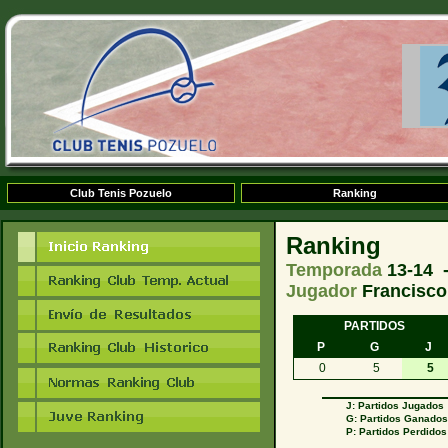
Club Tenis Pozuelo
Ranking
Ranking
Temporada
13-14 
Jugador
Francisco
PARTIDOS
P
G
J
0
5
5
J: Partidos Jugados
G: Partidos Ganado
P: Partidos Perdidos