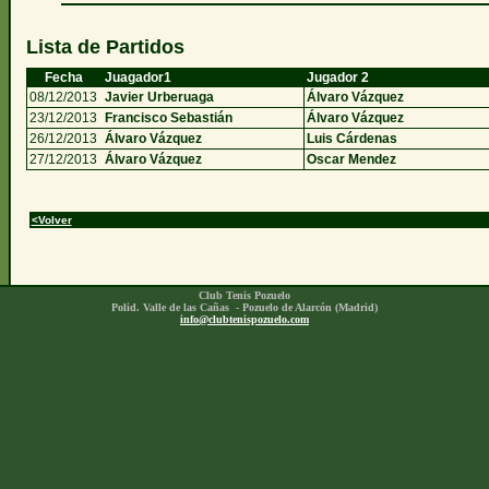
Lista de Partidos
Fecha
Juagador1
Jugador 2
08/12/2013
Javier Urberuaga
Álvaro Vázquez
23/12/2013
Francisco Sebastián
Álvaro Vázquez
26/12/2013
Álvaro Vázquez
Luis Cárdenas
27/12/2013
Álvaro Vázquez
Oscar Mendez
<Volver
Club Tenis Pozuelo
Polid. Valle de las Cañas - Pozuelo de Alarcón (Madrid)
info@clubtenispozuelo.com