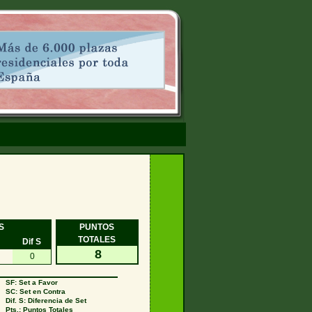
S
PUNTOS
TOTALES
Dif S
8
0
SF: Set a Favor
SC: Set en Contra
Dif. S: Diferencia de Set
Pts.: Puntos Totales