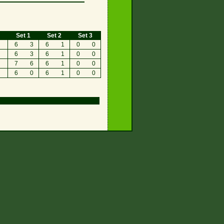
Set 1
Set 2
Set 3
6
3
6
1
0
0
6
3
6
1
0
0
7
6
6
1
0
0
6
0
6
1
0
0