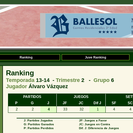
Ranking
Juve Ranking
Ranking
Temporada
13-14 -
Trimestre
2 -
Grupo
6
Jugador
Álvaro Vázquez
PARTIDOS
JUEGOS
SET
P
G
J
JF
JC
Dif J
SF
SC
2
2
4
33
32
1
4
4
J: Partidos Jugados
JF: Juegos a Favor
G: Partidos Ganados
JC: Juegos en Contra
P: Partidos Perdidos
Dif. J: Diferencia de Juegos