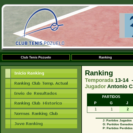
Club Tenis Pozuelo
Ranking
Ranking
Temporada
13-14 
Jugador
Antonio Ca
PARTIDOS
P
G
J
1
1
2
J: Partidos Jugados
G: Partidos Ganado
P: Partidos Perdidos