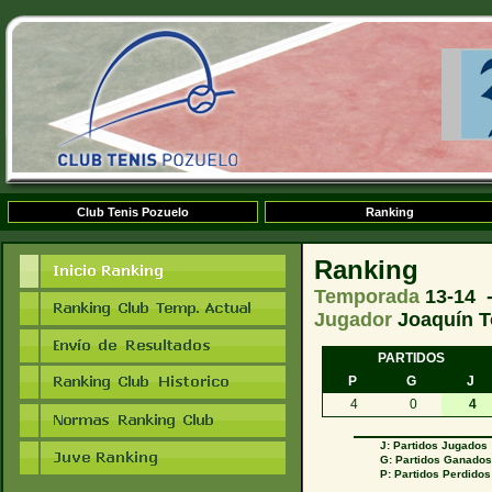
Club Tenis Pozuelo
Ranking
Ranking
Temporada
13-14 
Jugador
Joaquín T
PARTIDOS
P
G
J
4
0
4
J: Partidos Jugados
G: Partidos Ganado
P: Partidos Perdidos