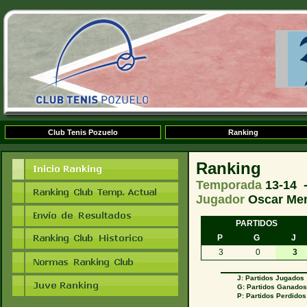
Club Tenis Pozuelo
Ranking
Ranking
Temporada
13-14 
Jugador
Oscar Me
PARTIDOS
P
G
J
3
0
3
J: Partidos Jugados
G: Partidos Ganado
P: Partidos Perdidos