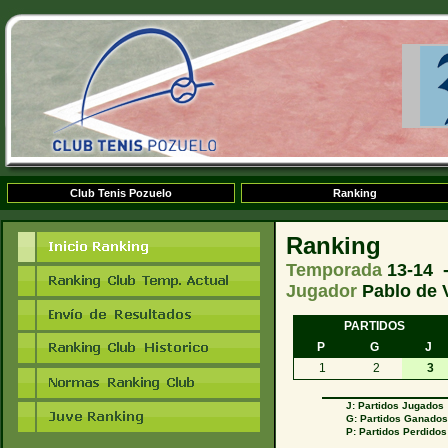
Club Tenis Pozuelo
Ranking
Ranking
Temporada
13-14 
Jugador
Pablo de 
PARTIDOS
P
G
J
1
2
3
J: Partidos Jugados
G: Partidos Ganado
P: Partidos Perdidos