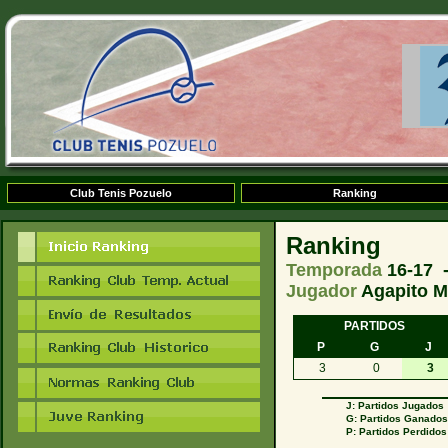
Club Tenis Pozuelo
Ranking
Ranking
Temporada
16-17 
Jugador
Agapito M
PARTIDOS
P
G
J
3
0
3
J: Partidos Jugados
G: Partidos Ganado
P: Partidos Perdidos