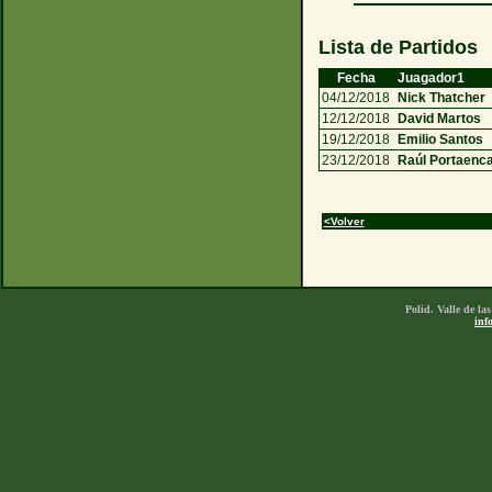
Lista de Partidos
Fecha
Juagador1
04/12/2018
Nick Thatcher
12/12/2018
David Martos
19/12/2018
Emilio Santos
23/12/2018
Raúl Portaenc
<Volver
Polid. Valle de l
inf