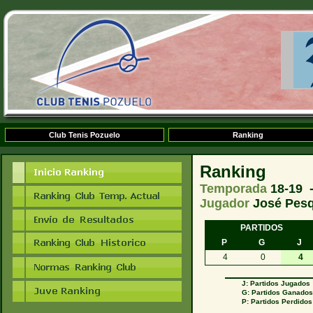
Club Tenis Pozuelo
Ranking
Ranking
Temporada
18-19 
Jugador
José Pes
PARTIDOS
P
G
J
4
0
4
J: Partidos Jugados
G: Partidos Ganado
P: Partidos Perdidos