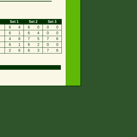
Set 1
Set 2
Set 3
6
4
6
0
0
0
6
1
6
4
0
0
4
6
7
5
7
6
6
1
6
2
0
0
2
6
6
3
7
6