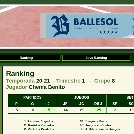
Ranking
Juve Ranking
Ranking
Temporada
20-21 -
Trimestre
1 -
Grupo
8
Jugador
Chema Benito
PARTIDOS
JUEGOS
SET
P
G
J
JF
JC
Dif J
SF
SC
5
0
5
44
69
-25
2
10
J: Partidos Jugados
JF: Juegos a Favor
G: Partidos Ganados
JC: Juegos en Contra
P: Partidos Perdidos
Dif. J: Diferencia de Juegos