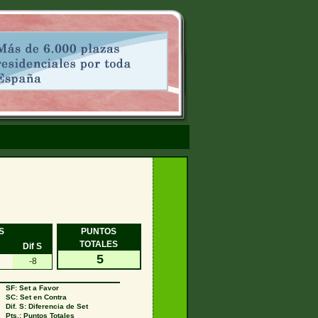
S
PUNTOS
TOTALES
Dif S
5
-8
SF: Set a Favor
SC: Set en Contra
Dif. S: Diferencia de Set
Pts.: Puntos Totales