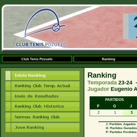
Club Tenis Pozuelo
Ranking
Ranking
Temporada
23-24 
Jugador
Eugenio A
PARTIDOS
P
G
J
2
1
3
J: Partidos Jugados
G: Partidos Ganado
P: Partidos Perdidos