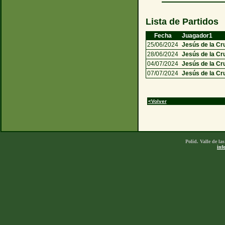
Lista de Partidos
Fecha
Juagador1
25/06/2024
Jesús de la Cr
28/06/2024
Jesús de la Cr
04/07/2024
Jesús de la Cr
07/07/2024
Jesús de la Cr
<Volver
Polid. Valle de l
inf